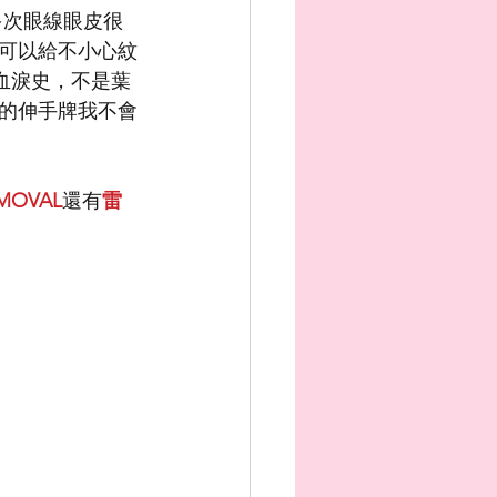
多次眼線眼皮很
可以給不小心紋
血淚史，不是葉
的伸手牌我不會
MOVAL
還有
雷