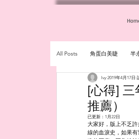
Hom
All Posts
角蛋白美睫
半
Ivy
2019年4月17日
洗眼線/洗眉/除髮際線/除紋
[心得]
推薦）
已更新：
1月22日
大家好，版上不乏許
線的血淚史，如果有幫