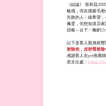
《結論》 當初花2
敏感，現在接睫毛都
失敗的人ㄧ線希望，
佩雯，但想知道店家
回喔～台下ㄧ鞠躬Or
以下是客人親身經歷
射除色，皮秒雷射除
感謝客人在ptt推薦
原文出處：
https://m