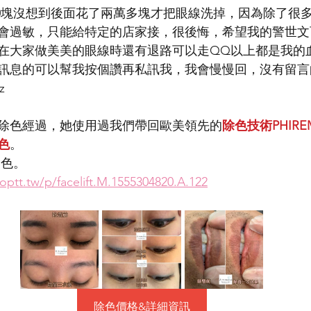
000塊沒想到後面花了兩萬多塊才把眼線洗掉，因為除了很
會過敏，只能給特定的店家接，很後悔，希望我的警世文
在大家做美美的眼線時還有退路可以走QQ以上都是我的
訊息的可以幫我按個讚再私訊我，我會慢慢回，沒有留言
z
除色經過，她使用過我們帶回歐美領先的
除色技術PHIRE
色
。
除色。
optt.tw/p/facelift.M.1555304820.A.122
除色價格&詳細資訊