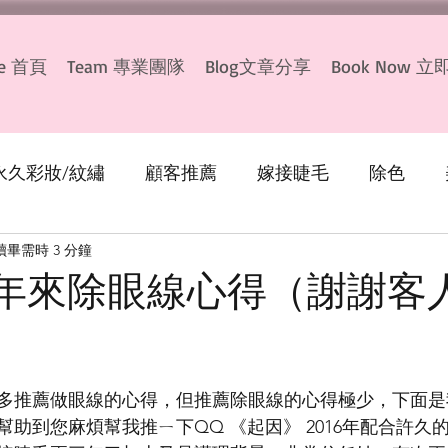
e 首頁
Team 專業團隊
Blog文章分享
Book Now 
永久彩妝/紋繡
顧客推薦
嫁接睫毛
除色
讀畢需時 3 分鐘
繡顏色
生髮療程
 三年來除眼線心得（謝謝客人
多推薦做眼線的心得，但推薦除眼線的心得極少，下面是
助到您麻煩幫我推ㄧ下QQ 《起因》 2016年配合許久