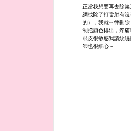
正當我想要再去除第
網找除了打雷射有沒
的），我就ㄧ律刪除
制把顏色排出，疼痛
眼皮很敏感我請紋繡
師也很細心～