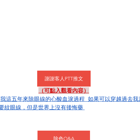
謝謝客人PTT推文
（可點入觀看內容）
下我這五年來除眼線的心酸血淚過程  如果可以穿越過去
不要紋眼線，但是世界上沒有後悔藥 
除色Q&A