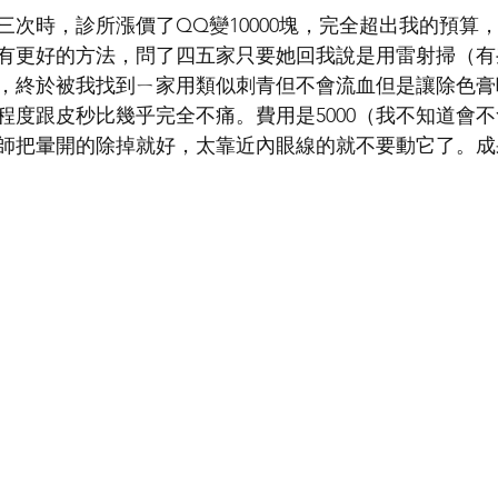
三次時，診所漲價了QQ變10000塊，完全超出我的預算
有更好的方法，問了四五家只要她回我說是用雷射掃（有
，終於被我找到ㄧ家用類似刺青但不會流血但是讓除色膏
程度跟皮秒比幾乎完全不痛。費用是5000（我不知道會
師把暈開的除掉就好，太靠近內眼線的就不要動它了。成