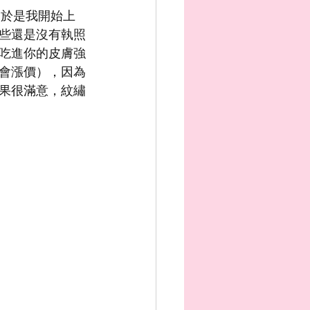
，於是我開始上
些還是沒有執照
吃進你的皮膚強
不會漲價），因為
果很滿意，紋繡