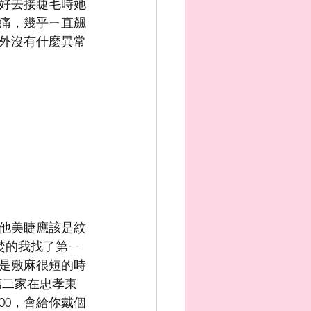
好去接睫毛時她
常痛，幾乎ㄧ直飆
外沒有什麼異常
他美睫應該是紋
焚的我找了第ㄧ
是敷麻很短的時
第二家在忠孝東
00，會給你戴個