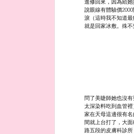
進修回來，因為給她
說眼線有體驗價20
淚（這時我不知道最
就是回家冰敷。殊不
問了美睫師她也沒有
太深染料吃到血管裡
家在天母這邊很有名
間就上台打了，大面
路五段的皮膚科診所