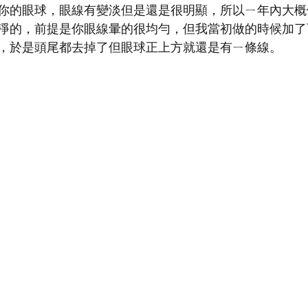
你的眼球，眼線有變淡但是還是很明顯，所以ㄧ年內大概
淨的，前提是你眼線暈的很均勻，但我當初做的時候加了
，於是頭尾都去掉了但眼球正上方就還是有ㄧ條線。