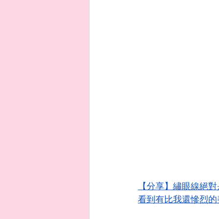
【分享】繡眼線絕
看到有比我還慘烈的