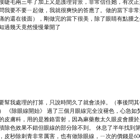
接睫毛兩三年了加上又是護理背景，非常信任她，有次正
00問我要不要ㄧ起做，我就很爽快的答應了。做的當下非
痛的還在後面），剛做完的當下很美，除了眼睛有點腫之
知過幾天竟然慢慢暈開了
要幫我處理的打算，只說時間久了就會淡掉。（事後問其
） 《除眼線開始》 過了三個月眼線完全沒褪色，心急如
的皮膚科，用的是雅鉻雷射，因為麻藥敷太久眼皮會腫於
積除色效果不錯但眼線的部分除不到。 休息了半年找到
，皮秒除刺青非常厲害，也有做除眼線，ㄧ次的價錢是60