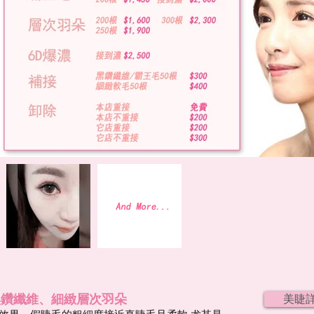
黑鑽纖維、細緻層次羽朵
美睫