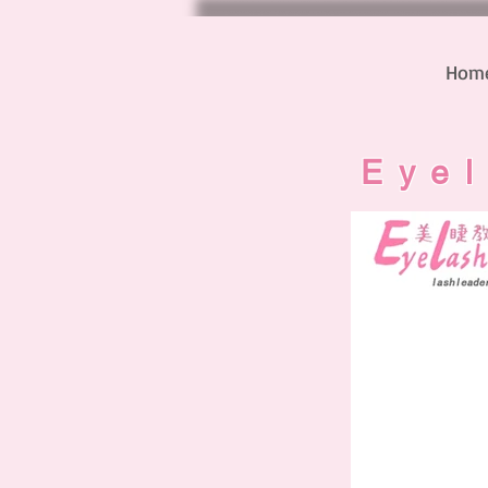
Hom
Eye