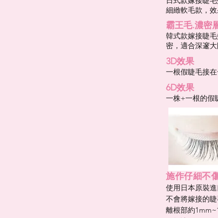
日式款嫁接睫毛
細緻軟毛款，效
霸王毛.濃密
韓式款嫁接睫毛
密，適合深邃大
3D效果
一根假睫毛接在
6D效果
一株+一根的假
​施作仔細不
使用日本原裝進
不會將嫁接的睫
離根部約1mm