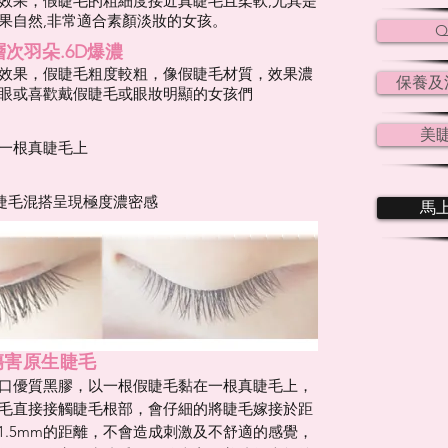
效果，假睫毛的粗細度接近真睫毛且柔軟,尤其是
果自然,非常適合素顏淡妝的女孩。
Q
層次羽朵.6D爆濃
效果，假睫毛粗度較粗，像假睫毛材質，效果濃
保養及
眼或喜歡戴假睫毛或眼妝明顯的女孩們
美
一根真睫毛上
睫毛混搭呈現極度濃密感
馬
傷害原生睫毛
口優質黑膠，以一根假睫毛黏在一根真睫毛上，
毛直接接觸睫毛根部，會仔細的將睫毛嫁接於距
~1.5mm的距離，不會造成刺激及不舒適的感覺，